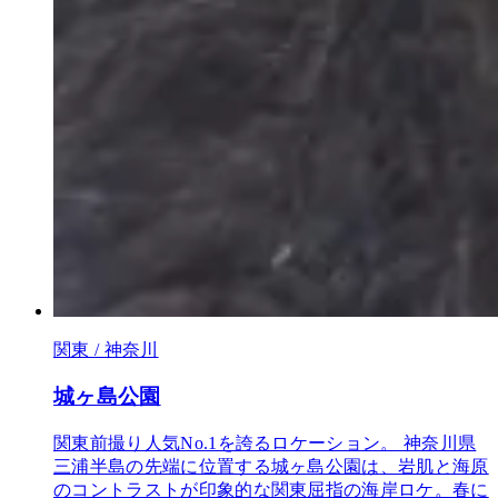
関東 / 神奈川
城ヶ島公園
関東前撮り人気No.1を誇るロケーション。 神奈川県
三浦半島の先端に位置する城ヶ島公園は、岩肌と海原
のコントラストが印象的な関東屈指の海岸ロケ。春に